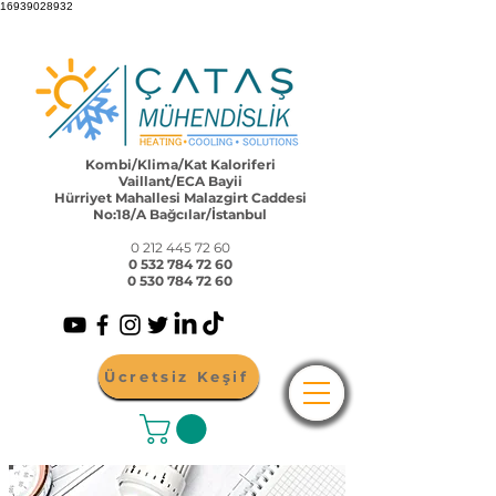
16939028932
Kombi/Klima/Kat Kaloriferi
Vaillant/ECA Bayii
Hürriyet Mahallesi Malazgirt Caddesi
No:18/A Bağcılar/İstanbul
0 212 445 72 60
0 532 784 72 60
0 530 784 72 60
Ücretsiz Keşif