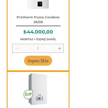
Protherm Puma Condens
28/28
Fiyat
₺44.000,00
MONTAJ + İGDAŞ DAHİL
Sepete Ekle