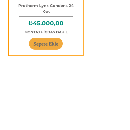
Protherm Lynx Condens 24
Kw.
Fiyat
₺45.000,00
MONTAJ + İGDAŞ DAHİL
Sepete Ekle
Çataş Mühendislik
Şimdi İzle