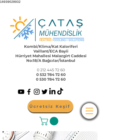
16939028932
Kombi/Klima/Kat Kaloriferi
Vaillant/ECA Bayii
Hürriyet Mahallesi Malazgirt Caddesi
No:18/A Bağcılar/İstanbul
0 212 445 72 60
0 532 784 72 60
0 530 784 72 60
Ücretsiz Keşif