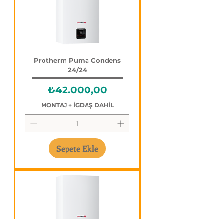
Protherm Puma Condens
24/24
Fiyat
₺42.000,00
MONTAJ + İGDAŞ DAHİL
Sepete Ekle