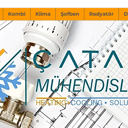
Kombi
Klima
Şofben
Radyatör
D