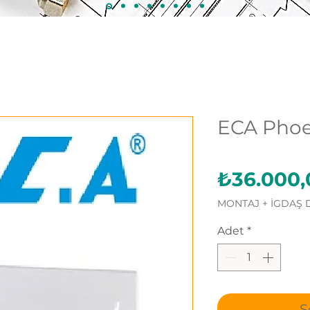
ECA Phoe
₺36.000,
MONTAJ + İGDAŞ 
Adet
*
S