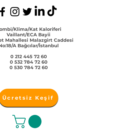
ombi/Klima/Kat Kaloriferi
Vaillant/ECA Bayii
et Mahallesi Malazgirt Caddesi
No:18/A Bağcılar/İstanbul
0 212 445 72 60
0 532 784 72 60
0 530 784 72 60
Ücretsiz Keşif