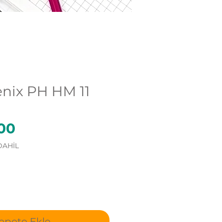
nix PH HM 11
Fiyat
00
DAHİL
epete Ekle