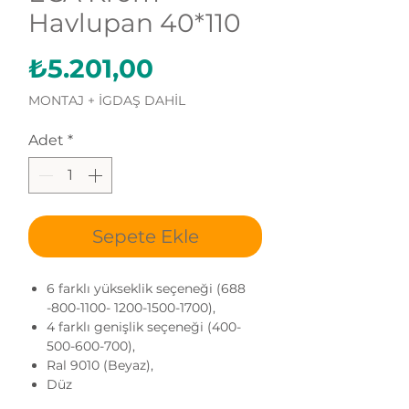
Havlupan 40*110
Fiyat
₺5.201,00
MONTAJ + İGDAŞ DAHİL
Adet
*
Sepete Ekle
6 farklı yükseklik seçeneği (688
-800-1100- 1200-1500-1700),
4 farklı genişlik seçeneği (400-
500-600-700),
Ral 9010 (Beyaz),
Düz