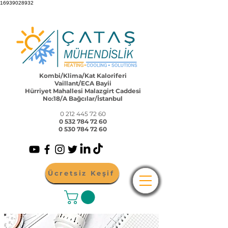
16939028932
Kombi/Klima/Kat Kaloriferi
Vaillant/ECA Bayii
Hürriyet Mahallesi Malazgirt Caddesi
No:18/A Bağcılar/İstanbul
0 212 445 72 60
0 532 784 72 60
0 530 784 72 60
Ücretsiz Keşif