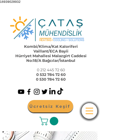
16939028932
Kombi/Klima/Kat Kaloriferi
Vaillant/ECA Bayii
Hürriyet Mahallesi Malazgirt Caddesi
No:18/A Bağcılar/İstanbul
0 212 445 72 60
0 532 784 72 60
0 530 784 72 60
Ücretsiz Keşif