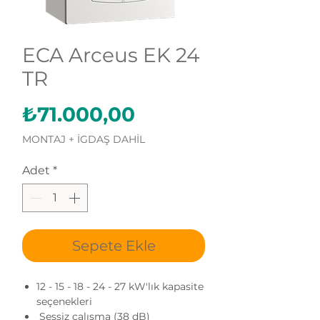
ECA Arceus EK 24
TR
Fiyat
₺71.000,00
MONTAJ + İGDAŞ DAHİL
Adet
*
Sepete Ekle
12 - 15 - 18 - 24 - 27 kW'lık kapasite
seçenekleri
Sessiz çalışma (38 dB)