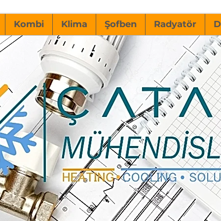
Kombi
Klima
Şofben
Radyatör
D