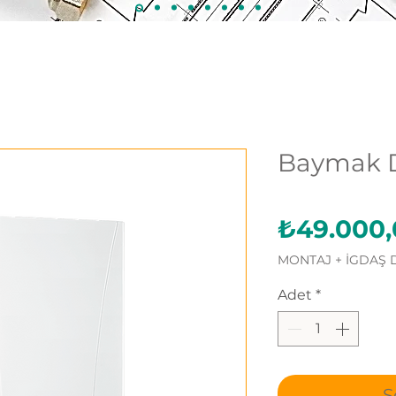
Baymak D
₺49.000,
MONTAJ + İGDAŞ 
Adet
*
S