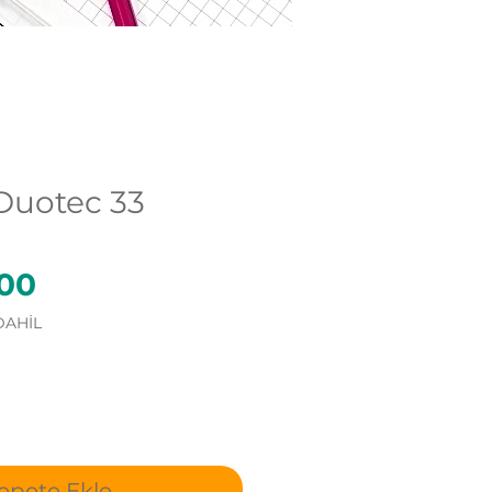
uotec 33
Fiyat
00
DAHİL
epete Ekle