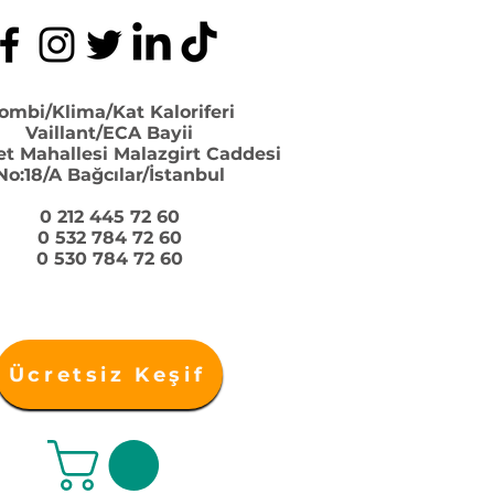
ombi/Klima/Kat Kaloriferi
Vaillant/ECA Bayii
et Mahallesi Malazgirt Caddesi
No:18/A Bağcılar/İstanbul
0 212 445 72 60
0 532 784 72 60
0 530 784 72 60
Ücretsiz Keşif