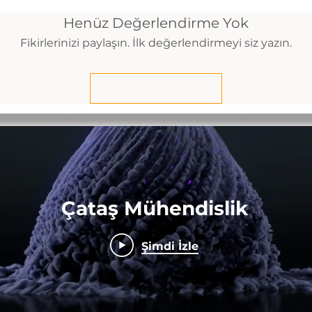
Henüz Değerlendirme Yok
Fikirlerinizi paylaşın. İlk değerlendirmeyi siz yazın.
Değerlendirme Yap
Çataş Mühendislik
Şimdi İzle